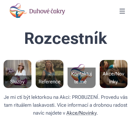
Rozcestník
Kontaktuj
Akce/Nov
Služby
Reference
te mě
inky
Je mi ctí být lektorkou na Akci: PROBUZENÍ. Provedu vás
tam rituálem laskavosti. Více informací a drobnou radost
navíc najdete v
Akce/Novinky
.