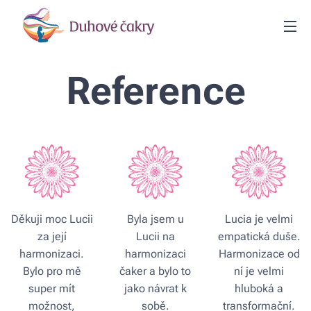
Reference
Děkuji moc Lucii
Byla jsem u
Lucia je velmi
za její
Lucii na
empatická duše.
harmonizaci.
harmonizaci
Harmonizace od
Bylo pro mě
čaker a bylo to
ní je velmi
super mít
jako návrat k
hluboká a
možnost,
sobě.
transformační.