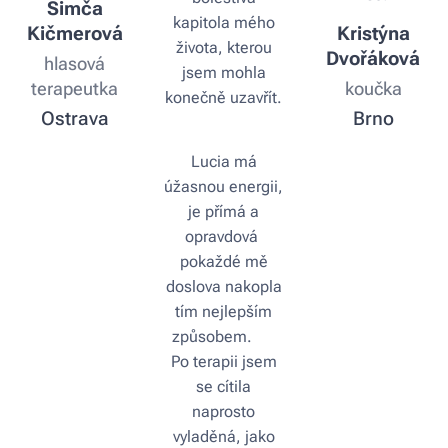
Simča
kapitola mého
Kičmerová
Kristýna
života, kterou
Dvořáková
hlasová
jsem mohla
terapeutka
koučka
konečně uzavřít.
Ostrava
Brno
🙏
Lucia má
úžasnou energii,
je přímá a
opravdová
pokaždé mě
doslova nakopla
tím nejlepším
způsobem. 🚀
Po terapii jsem
se cítila
naprosto
vyladěná, jako