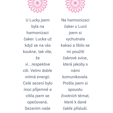
U Lucky jsem
Na harmonizaci
byla na
čaker u Lucii
harmonizaci
jsem si
čaker. Lucka už
vychutnala
když se na vás
kakao a líbilo se
koukne, tak víte,
mi použití
že
čakrové svíce,
ví...respektive
která jakoby s
cítí. Velmi dobře
námi
vnímá energii.
komunikovala.
Celé sezení bylo
Prošla jsem si
moc příjemné a
spoustu
cítila jsem se
životních témat,
opečovaná.
které k dané
Sezením naše
čakře přísluší.