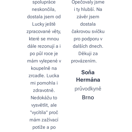
spolupráce
Opečovaly jsme
neskončila,
i ty hlubší. Na
dostala jsem od
závěr jsem
Lucky ještě
dostala
zpracované věty,
čakrovou svíčku
které se mnou
pro podporu v
dále rezonují a i
dalších dnech.
po půl roce je
Děkuji za
mám vylepené v
provázením. ♥️
koupelně na
Soňa
zrcadle. Lucka
Hermána
mi pomohla i
průvodkyně
zdravotně.
Brno
Nedokážu to
vysvětlit, ale
"vycítila" proč
mám zažívací
potíže a po