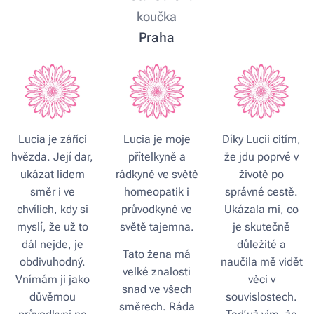
koučka
Praha
Lucia je zářící
Lucia je moje
Díky Lucii cítím,
hvězda. Její dar,
přítelkyně a
že jdu poprvé v
ukázat lidem
rádkyně ve světě
životě po
směr i ve
homeopatik i
správné cestě.
chvílích, kdy si
průvodkyně ve
Ukázala mi, co
myslí, že už to
světě tajemna.
je skutečně
dál nejde, je
důležité a
Tato žena má
obdivuhodný.
naučila mě vidět
velké znalosti
Vnímám ji jako
věci v
snad ve všech
důvěrnou
souvislostech.
směrech. Ráda