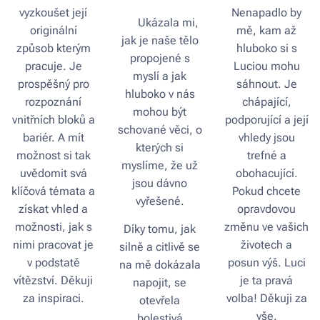
vyzkoušet její
Nenapadlo by
💫 Ukázala mi,
originální
mě, kam až
jak je naše tělo
způsob kterým
hluboko si s
propojené s
pracuje. Je
Luciou mohu
myslí a jak
prospěšný pro
sáhnout. Je
hluboko v nás
rozpoznání
chápající,
mohou být
vnitřních bloků a
podporující a její
schované věci, o
bariér. A mít
vhledy jsou
kterých si
možnost si tak
trefné a
myslíme, že už
uvědomit svá
obohacující.
jsou dávno
klíčová témata a
Pokud chcete
vyřešené.
získat vhled a
opravdovou
možnosti, jak s
změnu ve vašich
Díky tomu, jak
nimi pracovat je
životech a
silně a citlivě se
v podstatě
posun výš. Luci
na mě dokázala
vítězství. Děkuji
je ta pravá
napojit, se
za inspiraci.
volba! Děkuji za
otevřela
vše.
bolestivá