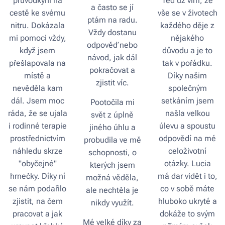
průvodkyni na
Teď už vím, že
a často se jí
cestě ke svému
vše se v životech
ptám na radu.
nitru. Dokázala
každého děje z
Vždy dostanu
mi pomoci vždy,
nějakého
odpověď nebo
když jsem
důvodu a je to
návod, jak dál
přešlapovala na
tak v pořádku.
pokračovat a
místě a
Díky našim
zjistit víc.
nevěděla kam
společným
dál. Jsem moc
setkáním jsem
Pootočila mi
ráda, že se ujala
našla velkou
svět z úplně
i rodinné terapie
úlevu a spoustu
jiného úhlu a
prostřednictvím
odpovědí na mé
probudila ve mě
náhledu skrze
celoživotní
schopnosti, o
"obyčejné"
otázky. Lucia
kterých jsem
hrnečky. Díky ní
má dar vidět i to,
možná věděla,
se nám podařilo
co v sobě máte
ale nechtěla je
zjistit, na čem
hluboko ukryté a
nikdy využít.
pracovat a jak
dokáže to svým
Mé velké díky za