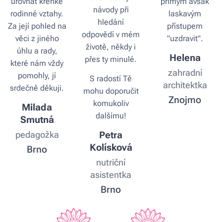
urovnat křehké
přímým avšak
návody při
rodinné vztahy.
laskavým
hledání
Za její pohled na
přístupem
odpovědí v mém
věci z jiného
"uzdravit".
životě, někdy i
úhlu a rady,
Helena
přes ty minulé.
které nám vždy
zahradní
pomohly, jí
S radostí Tě
architektka
srdečně děkuji.
mohu doporučit
Znojmo
komukoliv
Milada
dalšímu!
Smutná
pedagožka
Petra
Kolísková
Brno
nutriční
asistentka
Brno